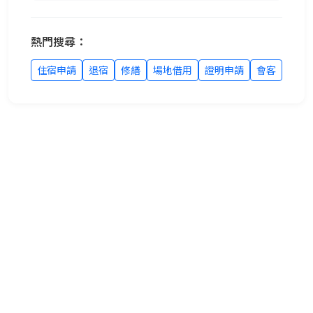
熱門搜尋：
住宿申請
退宿
修繕
場地借用
證明申請
會客
宿舍24小時專線
東區
專線：
0919019864
分機：
57291